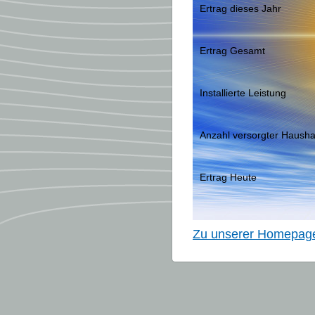
Ertrag dieses Jahr
Ertrag Gesamt
Installierte Leistung
Anzahl versorgter Hausha
Ertrag Heute
Zu unserer Homepag