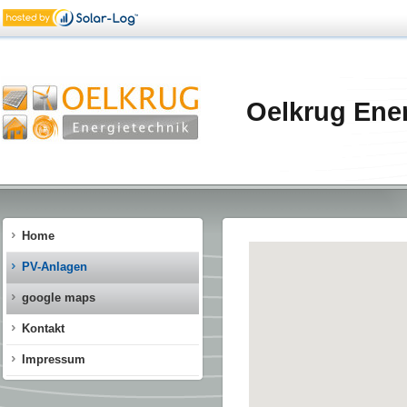
Oelkrug Ene
Home
PV-Anlagen
google maps
Kontakt
Impressum